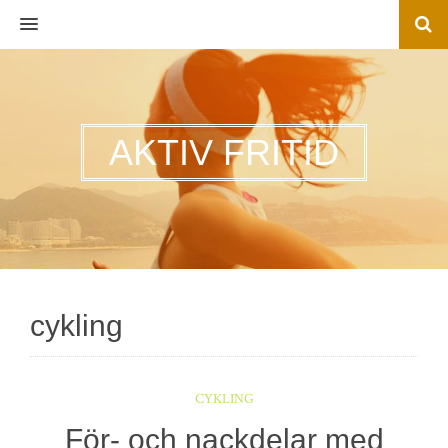
MENU
AKTIV FRITID
cykling
CYKLING
För- och nackdelar med